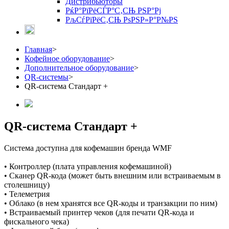
Дистрибьюторы
РќР°РїРёСЃР°С‚СЊ РЅР°Рј
РљСѓРїРёС‚СЊ РѕРЅР»Р°Р№РЅ
Главная
>
Кофейное оборудование
>
Дополнительное оборудование
>
QR-системы
>
QR-система Стандарт +
QR-система Стандарт +
Система доступна для кофемашин бренда WMF
• Контроллер (плата управления кофемашиной)
• Сканер QR-кода (может быть внешним или встраиваемым в
столешницу)
• Телеметрия
• Облако (в нем хранятся все QR-коды и транзакции по ним)
• Встраиваемый принтер чеков (для печати QR-кода и
фискального чека)