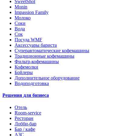
SweetShot
Monin
Impassion Family
Молоко
Соки
Вода
Сок
Посуда WMF
Аксессуары бариста
Суперавтоматические кофемашины
Традиционные кофемашины
Фильтр-кофемашины
Кофемолки
Бойлеры
Дополнительное оборудование
Водоподготовка
Решения для бизнеса
Отель
Room-service
Ресторан
Лобби-бар
Бар / кафе
АЗС