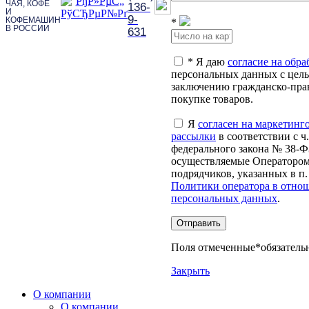
ЧАЯ, КОФЕ
136-
И
9-
КОФЕМАШИН
*
В РОССИИ
631
*
Я даю
согласие на обра
персональных данных с цел
заключению гражданско-пра
покупке товаров.
Я
согласен на маркетинг
рассылки
в соответствии с ч. 
федерального закона № 38-Ф
осуществляемые Оператором
подрядчиков, указанных в п
Политики оператора в отно
персональных данных
.
Отправить
Поля отмеченные
*
обязатель
Закрыть
О компании
О компании