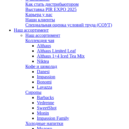
Как стать дистрибьютором
Выставка PIR EXPO 2025
Карьера у нас
Наши клиенты
Cпециальная оценка условий труда (СОУТ)
Наш ассортимент
Наш ассортимент
Коллекция чая
Althaus
Althaus Limited Leaf
Althaus 1+4 Iced Tea Mix
Niktea
Кофе и шоколад
Danesi
Impassion
Bonomi
Lavazza
Сиропы
Barbacks
Vedrenne
SweetShot
Monin
Impassion Family
Холодные напитки
Молоко