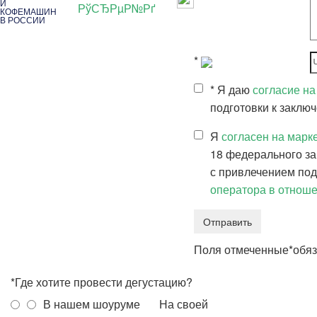
И
КОФЕМАШИН
В РОССИИ
*
Название компании
*
*
Являетесь ли Вы нашим клиентом?
*
Я даю
согласие на
Да
Нет
подготовки к заклю
Я
согласен на марк
*
Какую продукцию Вы хотели продегустировать?
18 федерального з
Кофе
с привлечением под
оператора в отнош
Чай
Отправить
Сиропы
Поля отмеченные
*
обяз
*
Где хотите провести дегустацию?
В нашем шоуруме
На своей