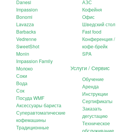
Danesi
АЗС
Impassion
Кофейня
Bonomi
Офис
Lavazza
Шведский стол
Barbacks
Fast food
Vedrenne
Конференция /
SweetShot
кофе-брейк
Monin
SPA
Impassion Family
Услуги / Сервис
Молоко
Соки
Обучение
Вода
Аренда
Сок
Инструкции
Посуда WMF
Сертификаты
Аксессуары бариста
Заказать
Суперавтоматические
дегустацию
кофемашины
Техническое
Традиционные
обслуживание