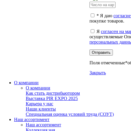
*
Я даю
согласие
покупке товаров.
Я
согласен на м
осуществляемые Опе
персональных данн
Отправить
Поля отмеченные
*
о
Закрыть
О компании
О компании
Как стать дистрибьютором
Выставка PIR EXPO 2025
Карьера у нас
Наши клиенты
Cпециальная оценка условий труда (СОУТ)
Наш ассортимент
Наш ассортимент
Коллекция чая