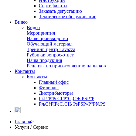
Инструкции
Сертификаты
Заказать дегустацию
Техническое обслуживание
Видео
Видео
Мероприятия
Наше производство
Обучающий материал
Тренинг-центр Lavazza
Рубрика: вопрос-ответ
Наша продукция
Рецепты по приготовлению напитков
Контакты
Контакты
Главный офис
Филиалы
Дистрибьюторы
РќР°РїРёСЃР°С‚СЊ РЅР°Рј
РљСѓРїРёС‚СЊ РѕРЅР»Р°Р№РЅ
Главная
>
Услуги / Сервис