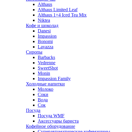
Althaus
Althaus Limited Leaf
Althaus 1+4 Iced Tea Mix
Niktea
Кофе и шоколад
Danesi
Impassion
Bonomi
Lavazza
Сиропы
Barbacks
Vedrenne
SweetShot
Monin
Impassion Family
Холодные напитки
Молоко
Соки
Вода
Сок
Посуда
Посуда WMF
Аксессуары бариста
Кофейное оборудование
Суперавтоматические кофемашины