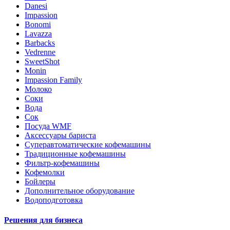
Danesi
Impassion
Bonomi
Lavazza
Barbacks
Vedrenne
SweetShot
Monin
Impassion Family
Молоко
Соки
Вода
Сок
Посуда WMF
Аксессуары бариста
Суперавтоматические кофемашины
Традиционные кофемашины
Фильтр-кофемашины
Кофемолки
Бойлеры
Дополнительное оборудование
Водоподготовка
Решения для бизнеса