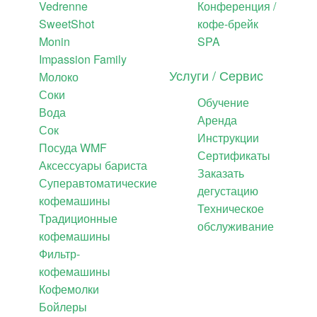
Vedrenne
Конференция /
SweetShot
кофе-брейк
Monin
SPA
Impassion Family
Услуги / Сервис
Молоко
Соки
Обучение
Вода
Аренда
Сок
Инструкции
Посуда WMF
Сертификаты
Аксессуары бариста
Заказать
Суперавтоматические
дегустацию
кофемашины
Техническое
Традиционные
обслуживание
кофемашины
Фильтр-
кофемашины
Кофемолки
Бойлеры