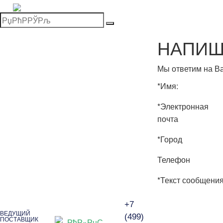
НАПИШ
Мы ответим на В
*
Имя:
*
Электронная
почта
*
Город
Телефон
Чай
*
Текст сообщени
Наша компания — ведущий поставщик элитного чая в
России. Мы предлагаем как всемирно популярные сорта
+7
чая, так и эксклюзивные авторские купажи. Ассортимент
ВЕДУЩИЙ
(499)
ПОСТАВЩИК