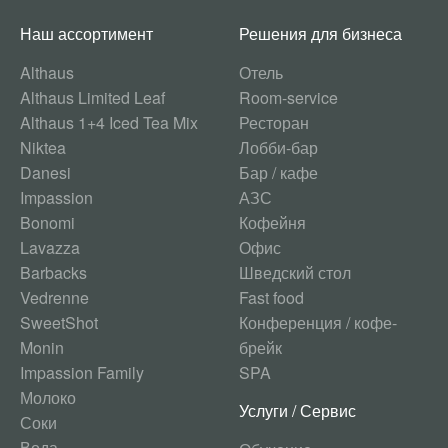
Наш ассортимент
Решения для бизнеса
Althaus
Отель
Althaus Limited Leaf
Room-service
Althaus 1+4 Iced Tea Mix
Ресторан
Niktea
Лобби-бар
Danesi
Бар / кафе
Impassion
АЗС
Bonomi
Кофейня
Lavazza
Офис
Barbacks
Шведский стол
Vedrenne
Fast food
SweetShot
Конференция / кофе-
Monin
брейк
Impassion Family
SPA
Молоко
Услуги / Сервис
Соки
Вода