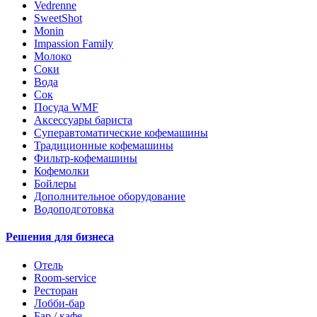
Vedrenne
SweetShot
Monin
Impassion Family
Молоко
Соки
Вода
Сок
Посуда WMF
Аксессуары бариста
Суперавтоматические кофемашины
Традиционные кофемашины
Фильтр-кофемашины
Кофемолки
Бойлеры
Дополнительное оборудование
Водоподготовка
Решения для бизнеса
Отель
Room-service
Ресторан
Лобби-бар
Бар / кафе