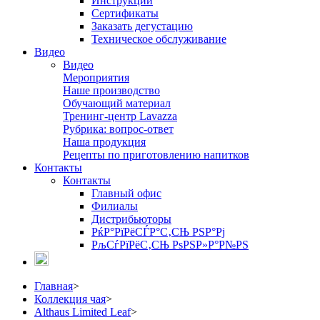
Инструкции
Сертификаты
Заказать дегустацию
Техническое обслуживание
Видео
Видео
Мероприятия
Наше производство
Обучающий материал
Тренинг-центр Lavazza
Рубрика: вопрос-ответ
Наша продукция
Рецепты по приготовлению напитков
Контакты
Контакты
Главный офис
Филиалы
Дистрибьюторы
РќР°РїРёСЃР°С‚СЊ РЅР°Рј
РљСѓРїРёС‚СЊ РѕРЅР»Р°Р№РЅ
Главная
>
Коллекция чая
>
Althaus Limited Leaf
>