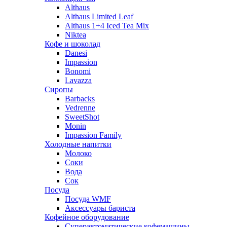
Althaus
Althaus Limited Leaf
Althaus 1+4 Iced Tea Mix
Niktea
Кофе и шоколад
Danesi
Impassion
Bonomi
Lavazza
Сиропы
Barbacks
Vedrenne
SweetShot
Monin
Impassion Family
Холодные напитки
Молоко
Соки
Вода
Сок
Посуда
Посуда WMF
Аксессуары бариста
Кофейное оборудование
Суперавтоматические кофемашины