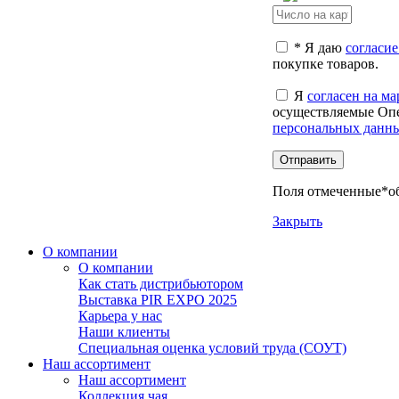
*
Я даю
согласие
покупке товаров.
Я
согласен на м
осуществляемые Опе
персональных данн
Отправить
Поля отмеченные
*
о
Закрыть
О компании
О компании
Как стать дистрибьютором
Выставка PIR EXPO 2025
Карьера у нас
Наши клиенты
Cпециальная оценка условий труда (СОУТ)
Наш ассортимент
Наш ассортимент
Коллекция чая