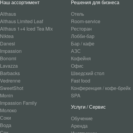
Наш ассортимент
Решения для бизнеса
Althaus
Отель
Althaus Limited Leaf
Room-service
Althaus 1+4 Iced Tea Mix
Ресторан
Niktea
Лобби-бар
Danesi
Бар / кафе
Impassion
АЗС
Bonomi
Кофейня
Lavazza
Офис
Barbacks
Шведский стол
Vedrenne
Fast food
SweetShot
Конференция / кофе-брейк
Monin
SPA
Impassion Family
Услуги / Сервис
Молоко
Соки
Обучение
Вода
Аренда
Сок