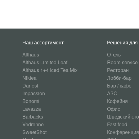
Наш ассортимент
Решения для
Althaus
Отель
Althaus Limited Leaf
Room-service
Althaus 1+4 Iced Tea Mix
Ресторан
Niktea
Лобби-бар
Danesi
Бар / кафе
Impassion
АЗС
Bonomi
Кофейня
Lavazza
Офис
Barbacks
Шведский ст
Vedrenne
Fast food
SweetShot
Конференция 