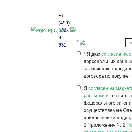
П
ля бизнеса
Услуги / Сервис
а
Обучение
+7
ervice
Аренда
(499)
ан
Инструкции
136-
бар
Сертификаты
9-
*
кафе
Заказать дегустацию
631
Техническое
*
Я даю
согласие на 
ня
обслуживание
персональных данных 
заключению гражданс
ий стол
договора по покупке 
od
енция / кофе-
Я
согласен на марке
рассылки
в соответств
федерального закона
осуществляемые Опе
привлечением подрядч
2 Приложения № 2
По