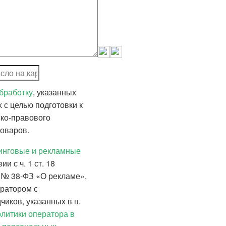
одпишитесь, чтобы первыми узнавать о наших
кциях и предложениях
Я
согласен на маркетинговые и рекламные рассылки
в со
ПОДПИСАТЬСЯ
123007, г. Москва,
обработку
, указанных
Хорошевское ш., д.32 А
с целью подготовки к
+7 (499) 136-9-631
ко-правового
товаров.
тинговые и рекламные
ии с ч. 1 ст. 18
 № 38-ФЗ «О рекламе»,
ратором с
иков, указанных в п.
литики оператора в