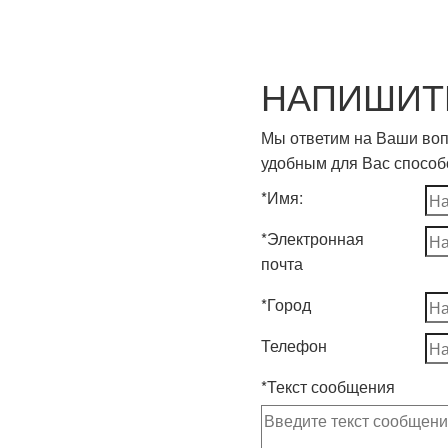
r Cane | Сахарный Тростник
НАПИШИТ
Sugar Cane | 
Мы ответим на Ваши во
удобным для Вас спосо
Стеклянная бутылка, объем -
*
Имя:
Цвет: прозрачно-соломенн
*
Электронная
Аромат: тонкий, нежный
почта
Вкус: насыщенный вкус сах
Артикул: SVDRSC-010B01
*
Город
Телефон
*
Текст сообщения
drenne.ru