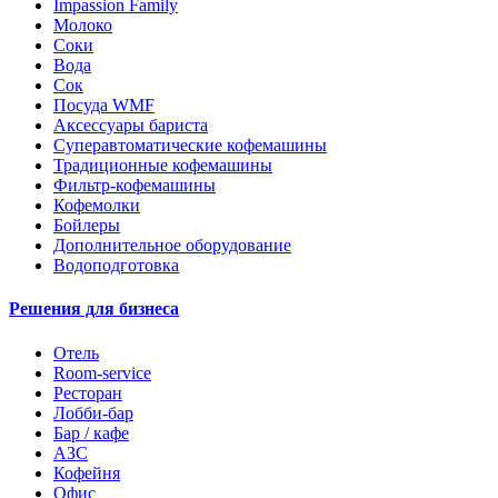
Impassion Family
Молоко
Соки
Вода
Сок
Посуда WMF
Аксессуары бариста
Суперавтоматические кофемашины
Традиционные кофемашины
Фильтр-кофемашины
Кофемолки
Бойлеры
Дополнительное оборудование
Водоподготовка
Решения для бизнеса
Отель
Room-service
Ресторан
Лобби-бар
Бар / кафе
АЗС
Кофейня
Офис