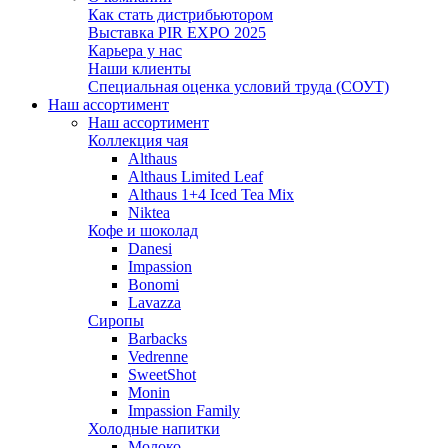
Как стать дистрибьютором
Выставка PIR EXPO 2025
Карьера у нас
Наши клиенты
Cпециальная оценка условий труда (СОУТ)
Наш ассортимент
Наш ассортимент
Коллекция чая
Althaus
Althaus Limited Leaf
Althaus 1+4 Iced Tea Mix
Niktea
Кофе и шоколад
Danesi
Impassion
Bonomi
Lavazza
Сиропы
Barbacks
Vedrenne
SweetShot
Monin
Impassion Family
Холодные напитки
Молоко