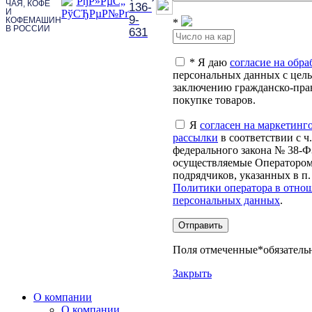
ЧАЯ, КОФЕ
136-
И
9-
КОФЕМАШИН
*
В РОССИИ
631
*
Я даю
согласие на обра
персональных данных с цел
заключению гражданско-пра
покупке товаров.
Я
согласен на маркетинг
рассылки
в соответствии с ч. 
федерального закона № 38-Ф
осуществляемые Оператором
подрядчиков, указанных в п
Политики оператора в отно
персональных данных
.
Отправить
Поля отмеченные
*
обязатель
Закрыть
О компании
О компании