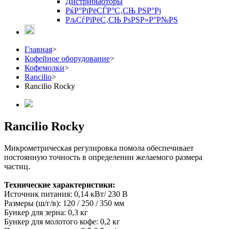
Дистрибьюторы
РќР°РїРёСЃР°С‚СЊ РЅР°Рј
РљСѓРїРёС‚СЊ РѕРЅР»Р°Р№РЅ
Главная
>
Кофейное оборудование
>
Кофемолки
>
Rancilio
>
Rancilio Rocky
Rancilio Rocky
Микрометрическая регулировка помола обеспечивает
постоянную точность в определении желаемого размера
частиц.
Технические характеристики:
Источник питания: 0,14 кВт/ 230 В
Размеры (ш/г/в): 120 / 250 / 350 мм
Бункер для зерна: 0,3 кг
Бункер для молотого кофе: 0,2 кг