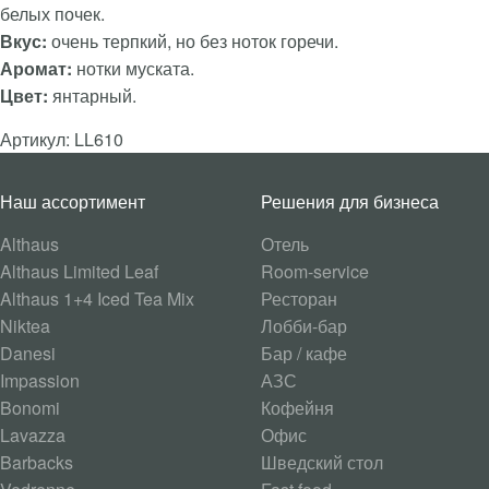
белых почек.
Вкус:
очень терпкий, но без ноток горечи.
Аромат:
нотки муската.
Цвет:
янтарный.
Артикул: LL610
Наш ассортимент
Решения для бизнеса
Althaus
Отель
Althaus Limited Leaf
Room-service
Althaus 1+4 Iced Tea Mix
Ресторан
Niktea
Лобби-бар
Danesi
Бар / кафе
Impassion
АЗС
Bonomi
Кофейня
Lavazza
Офис
Barbacks
Шведский стол