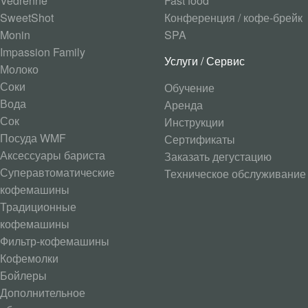
Vedrenne
Fast food
SweetShot
Конференция / кофе-брейк
Monin
SPA
Impassion Family
Услуги / Сервис
Молоко
Соки
Обучение
Вода
Аренда
Сок
Инструкции
Посуда WMF
Сертификаты
Аксессуары бариста
Заказать дегустацию
Суперавтоматические
Техническое обслуживание
кофемашины
Традиционные
кофемашины
Фильтр-кофемашины
Кофемолки
Бойлеры
Дополнительное