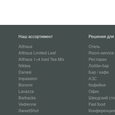
Наш ассортимент
Решения для
Althaus
Отель
Althaus Limited Leaf
Room-service
Althaus 1+4 Iced Tea Mix
Ресторан
Niktea
Лобби-бар
Danesi
Бар / кафе
Impassion
АЗС
Bonomi
Кофейня
Lavazza
Офис
Barbacks
Шведский ст
Vedrenne
Fast food
SweetShot
Конференция 