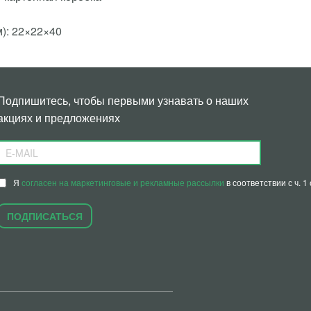
м): 22×22×40
Подпишитесь, чтобы первыми узнавать о наших
акциях и предложениях
Я
согласен на маркетинговые и рекламные рассылки
в соответствии с ч. 
ПОДПИСАТЬСЯ